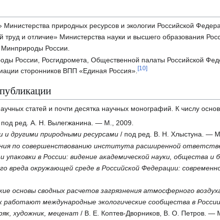
» Министерства природных ресурсов и экологии Российской Федер
 труд и отличие» Министерства науки и высшего образования Рос
 Минприроды России.
оды России, Росгидромета, Общественной палаты Российской Фед
[
10
]
циации сторонников ВПП «Единая Россия».
 публикации
аучных статей и почти десятка научных монографий. К числу основ
 под ред. А. Н. Вылегжанина. — М., 2009.
и и другими природными ресурсами
/ под ред. В. Н. Хлыстуна. — М
ения по совершенствованию института расширенной ответств
и упаковки в России: видение академической науки, общества и 
го вреда окружающей среде в Российской Федерации: современн
ие основы сводных расчетов загрязнения атмосферного воздух
ак работают международные экологические сообщества в России
ряк, художник, меценат
/ В. Е. Коптев-Дворников, В. О. Петров. — 