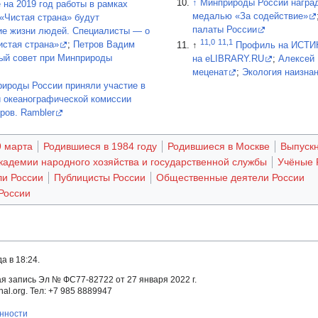
↑
Минприроды России награ
 на 2019 год работы в рамках
медалью «За содействие»
«Чистая страна» будут
палаты России
е жизни людей. Специалисты — о
11,0
11,1
истая страна»
;
Петров Вадим
↑
Профиль на ИСТИ
ый совет при Минприроды
на eLIBRARY.RU
;
Алексей 
меценат
;
Экология наизна
ироды России приняли участие в
 океанографической комиссии
ров. Rambler
 марта
Родившиеся в 1984 году
Родившиеся в Москве
Выпуск
кадемии народного хозяйства и государственной службы
Учёные 
ли России
Публицисты России
Общественные деятели России
России
а в 18:24.
 запись Эл № ФС77-82722 от 27 января 2022 г.
al.org. Тел: +7 985 8889947
енности