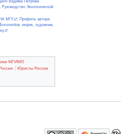
дило Вадима Петрова
;
Руководство Экологической
НА МГУ
;
Профиль автора
Боголюбов: моряк, художник,
нку
ники МГИМО
России
Юристы России