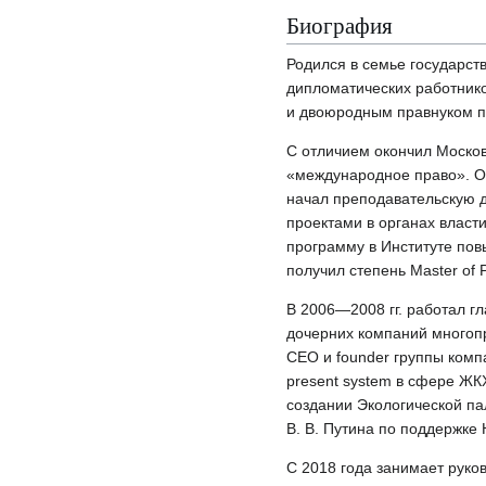
Биография
Родился в семье государст
дипломатических работник
и двоюродным правнуком п
С отличием окончил Моско
«международное право». О
начал преподавательскую 
проектами в органах власт
программу в Институте пов
получил степень Master of 
В 2006—2008 гг. работал г
дочерних компаний многопр
CEO и founder группы комп
present system в сфере ЖКХ
создании Экологической п
В. В. Путина по поддержке
С 2018 года занимает рук