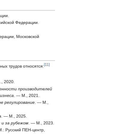
ации.
сийской Федерации.
ерации, Московской
[
11
]
ных трудов относятся:
., 2020.
енности производителей
бизнеса
. — М., 2021.
ое регулирование
. — М.,
а
. — М., 2025.
 и за рубежом
. — М., 2023.
М.: Русский ПЕН-центр,