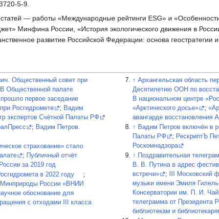
3720-5-9.
 статей — работы «Международные рейтинги ESG» и «Особенност
жет» Минфина России, «История экологического движения в Росси
нственное развитие Российской Федерации: основа геостратегии и
ич. Общественный совет при
↑
Архангельская область пе
;
В Общественной палате
Десятилетию ООН по восста
 прошло первое заседание
В национальном центре «Рос
 при Росгидромете
;
Вадим
«Арктического досье»
;
«Ар
тр экспертов Счётной Палаты РФ
авангарде восстановления А
ралПресс
;
Вадим Петров.
↑
Вадим Петров включён в р
Палаты РФ
;
РескриптЪ Пе
Роскомнадзора
ическое страхование» стало
алате
;
Публичный отчёт
↑
Поздравительная телегра
России за 2019 год
В. В. Путина в адрес фести
встречи»
;
III Московский 
осгидромета в 2022 году
;
музыки имени Эмиля Гилель
 Минприроды России «ВНИИ
Консерватории им. П. И. Чай
научное обоснование для
телеграмма от Президента 
ращения с отходами III класса
библиотекам и библиотекаря