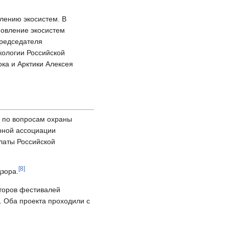
лению экосистем. В
новление экосистем
Председателя
кологии Российской
ка и Арктики Алексея
 по вопросам охраны
рной ассоциации
латы Российской
[
8
]
зора.
аторов фестивалей
. Оба проекта проходили с