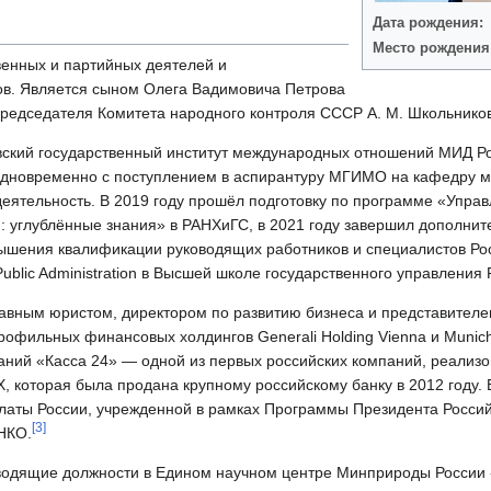
Дата рождения:
Место рождения
венных и партийных деятелей и
ов. Является сыном Олега Вадимовича Петрова
редседателя Комитета народного контроля СССР А. М. Школьнико
вский государственный институт международных отношений МИД Ро
дновременно с поступлением в аспирантуру МГИМО на кафедру м
деятельность. В 2019 году прошёл подготовку по программе «Упр
и: углублённые знания» в РАНХиГС, в 2021 году завершил дополн
ышения квалификации руководящих работников и специалистов Рос
Public Administration в Высшей школе государственного управления
лавным юристом, директором по развитию бизнеса и представителе
офильных финансовых холдингов Generali Holding Vienna и Munich
аний «Касса 24» — одной из первых российских компаний, реализов
, которая была продана крупному российскому банку в 2012 году. В
алаты России, учрежденной в рамках Программы Президента Росси
[
3
]
 НКО.
оводящие должности в Едином научном центре Минприроды России