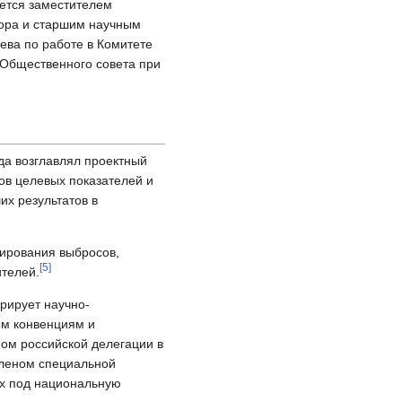
яется заместителем
тора и старшим научным
ева по работе в Комитете
 Общественного совета при
ода возглавлял проектный
ов целевых показателей и
их результатов в
тирования выбросов,
[
5
]
телей.
рирует научно-
ым конвенциям и
ом российской делегации в
леном специальной
х под национальную