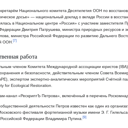
секретарём Национального комитета Десятилетия ООН по восстанов
тическое досье» — национальный доклад о вкладе России в восста
оялась в Национальном центре «Россия» с участием заместителя 
 Федерации Дмитрия Патрушева, министра природных ресурсов и э
ова, министра Российской Федерации по развитию Дальнего Восто
[
7
]
ей ООН.
твенная работа
ельным членом Комитета Международной ассоциации юристов (IBA)
охранения и безопасности, действительным членом Совета Всеми
PE), экспертом экспертно-аналитических мероприятий Счётной па
 for Ecological Restoration.
ам-канал «РескриптЪ Петрова», включённый в перечень Роскомнад
 общественной деятельности Петров известен как один из организ
Московского фестиваля фортепианной музыки имени Э. Г. Гилельса
[
9
]
 Российской Федерации Владимира Путина.