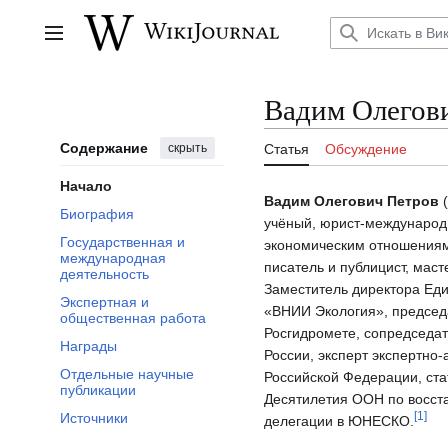
Перейти
к
Главное меню
содержанию
Вадим Олегов
Содержание
скрыть
Статья
Обсуждение
Начало
Вадим Олегович Петров
(
Биография
учёный, юрист-международ
Государственная и
экономическим отношениям
международная
писатель и публицист, маст
деятельность
Заместитель директора Ед
Экспертная и
«ВНИИ Экология», председ
общественная работа
Росгидромете, сопредседат
Награды
России, эксперт экспертно
Отдельные научные
Российской Федерации, ста
публикации
Десятилетия ООН по восст
[
1
]
Источники
делегации в ЮНЕСКО.