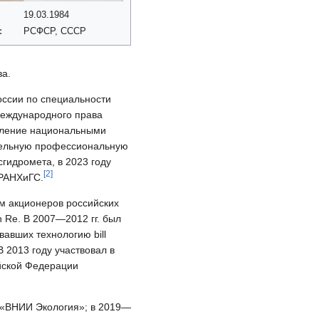
19.03.1984
:
РСФСР, СССР
ва.
ссии по специальности
еждународного права
авление национальными
ительную профессиональную
гидромета, в 2023 году
[
2
]
 РАНХиГС.
м акционеров российских
 Re. В 2007—2012 гг. был
авших технологию bill
 2013 году участвовал в
йской Федерации
 «ВНИИ Экология»; в 2019—