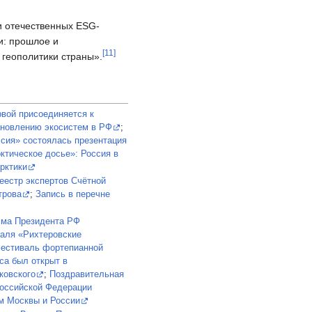
и отечественных ESG-
и: прошлое и
[
11
]
 геополитики страны».
рвой присоединяется к
новлению экосистем в РФ
;
сия» состоялась презентация
ктическое досье»: Россия в
рктики
еестр экспертов Счётной
трова
;
Запись в перечне
мма Президента РФ
валя «Рихтеровские
фестиваль фортепианной
са был открыт в
ковского
;
Поздравительная
Российской Федерации
м Москвы и России