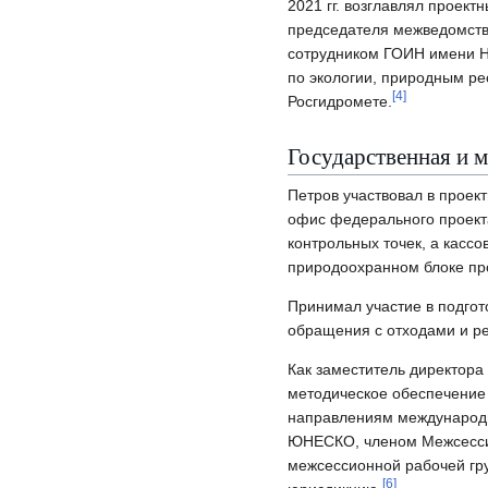
2021 гг. возглавлял проек
председателя межведомств
сотрудником ГОИН имени Н.
по экологии, природным р
[
4
]
Росгидромете.
Государственная и 
Петров участвовал в проек
офис федерального проекта
контрольных точек, а кассо
природоохранном блоке пр
Принимал участие в подгот
обращения с отходами и р
Как заместитель директора
методическое обеспечение
направлениям международно
ЮНЕСКО, членом Межсесси
межсессионной рабочей гр
[
6
]