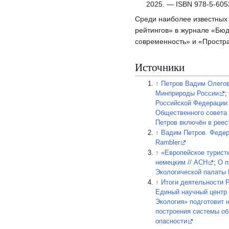
2025. — ISBN 978-5-605
Среди наиболее известных
рейтингов» в журнале «Бюд
современность» и «Простра
Источники
↑
Петров Вадим Олегов
Минприроды России
Российской Федерации
Общественного совета
Петров включён в реес
↑
Вадим Петров. Феде
Rambler
↑
«Европейское турист
немецким // АСН
;
О п
Экологической палаты 
↑
Итоги деятельности Р
Единый научный центр
Экология» подготовит 
построения системы об
опасности