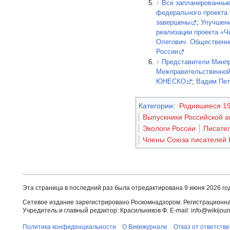
↑
Все запланированные
федерального проекта 
завершены
;
Улучшени
реализации проекта «Ч
Олегович. Общественн
России
↑
Представители Минпр
Межправительственной
ЮНЕСКО
;
Вадим Пет
Категории
:
Родившиеся 19
Выпускники Российской а
Экологи России
Писате
Члены Союза писателей 
Эта страница в последний раз была отредактирована 9 июня 2026 год
Сетевое издание зарегистрировано Роскомнадзором. Регистрационная
Учредитель и главный редактор: Красильников Ф. E-mail: info@wikijourn
Политика конфиденциальности
О Викижурнале
Отказ от ответств