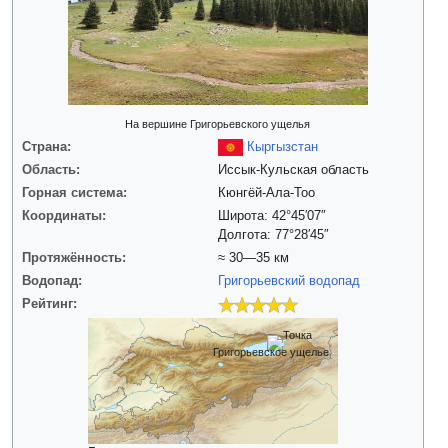
На вершине Григорьевского ущелья
Страна:
Кыргызстан
Область:
Иссык-Кульская область
Горная система:
Кюнгёй-Ала-Тоо
Координаты:
Широта: 42°45′07″
Долгота: 77°28′45″
Протяжённость:
≈ 30—35 км
Водопад:
Григорьевский водопад
Рейтинг:
Григорьевское ущелье