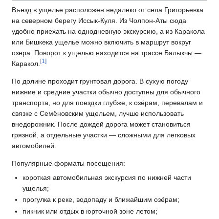
Въезд в ущелье расположен недалеко от села Григорьевка
на северном берегу Иссык-Куля. Из Чолпон-Аты сюда
удобно приехать на однодневную экскурсию, а из Каракола
или Бишкека ущелье можно включить в маршрут вокруг
озера. Поворот к ущелью находится на трассе Балыкчы —
[
1
]
Каракол.
По долине проходит грунтовая дорога. В сухую погоду
нижние и средние участки обычно доступны для обычного
транспорта, но для поездки глубже, к озёрам, перевалам и
связке с Семёновским ущельем, лучше использовать
внедорожник. После дождей дорога может становиться
грязной, а отдельные участки — сложными для легковых
автомобилей.
Популярные форматы посещения:
короткая автомобильная экскурсия по нижней части
ущелья;
прогулка к реке, водопаду и ближайшим озёрам;
пикник или отдых в юрточной зоне летом;