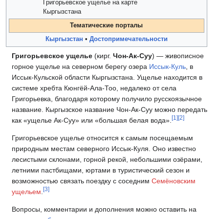
Григорьевское ущелье на карте
Кыргызстана
Тематические порталы
Кыргызстан
•
Достопримечательности
Григорьевское ущелье
(кирг.
Чон-Ак-Суу
) — живописное
горное ущелье на северном берегу озера
Иссык-Куль
, в
Иссык-Кульской области Кыргызстана. Ущелье находится в
системе хребта Кюнгёй-Ала-Тоо, недалеко от села
Григорьевка, благодаря которому получило русскоязычное
название. Кыргызское название Чон-Ак-Суу можно передать
[
1
]
[
2
]
как «ущелье Ак-Суу» или «большая белая вода».
Григорьевское ущелье относится к самым посещаемым
природным местам северного Иссык-Куля. Оно известно
лесистыми склонами, горной рекой, небольшими озёрами,
летними пастбищами, юртами в туристический сезон и
возможностью связать поездку с соседним
Семёновским
[
3
]
ущельем
.
Вопросы, комментарии и дополнения можно оставить на