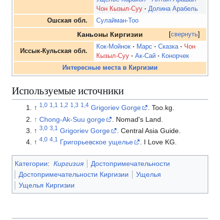
Чон Кызыл-Суу
Долина Арабель
Ошская обл.
Сулайман-Тоо
Каньоны Киргизии
свернуть
Кок-Мойнок
Марс
Сказка
Чон
Иссык-Кульская обл.
Кызыл-Суу
Ак-Сай
Конорчек
Интересные места в Киргизии
Используемые источники
1,0
1,1
1,2
1,3
1,4
↑
Grigoriev Gorge
. Too.kg.
↑
Chong-Ak-Suu gorge
. Nomad's Land.
3,0
3,1
↑
Grigoriev Gorge
. Central Asia Guide.
4,0
4,1
↑
Григорьевское ущелье
. I Love KG.
Категории
:
Киргизия
Достопримечательности
Достопримечательности Киргизии
Ущелья
Ущелья Киргизии