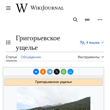
Перейти
к
Главное меню
содержанию
Поиск
Внешний ви
Персо
Григорьевское
4 языка
Отобразить/Скрыть содержание
ущелье
Статья
Обсуждение
Инструменты
Григорьевское ущелье