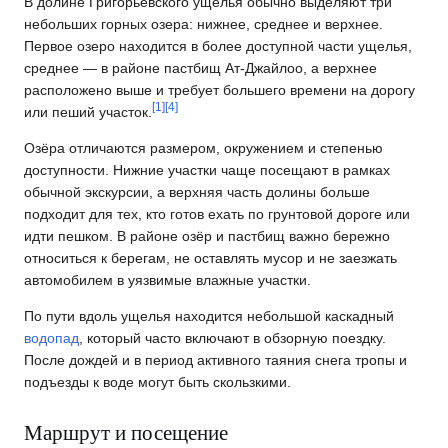
В долине Григорьевского ущелья обычно выделяют три
небольших горных озера: нижнее, среднее и верхнее.
Первое озеро находится в более доступной части ущелья,
среднее — в районе пастбищ Ат-Джайлоо, а верхнее
расположено выше и требует большего времени на дорогу
[
1
]
[
4
]
или пеший участок.
Озёра отличаются размером, окружением и степенью
доступности. Нижние участки чаще посещают в рамках
обычной экскурсии, а верхняя часть долины больше
подходит для тех, кто готов ехать по грунтовой дороге или
идти пешком. В районе озёр и пастбищ важно бережно
относиться к берегам, не оставлять мусор и не заезжать
автомобилем в уязвимые влажные участки.
По пути вдоль ущелья находится небольшой каскадный
водопад
, который часто включают в обзорную поездку.
После дождей и в период активного таяния снега тропы и
подъезды к воде могут быть скользкими.
Маршрут и посещение