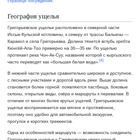
странице обсуждения
.
География ущелья
Григорьевское ущелье расположено в северной части
Иссык-Кульской котловины, к северу от трассы Балыкчы —
Каракол и села Григорьевка. Долина тянется вглубь хребта
Кюнгёй-Ала-Тоо примерно на 30—35 км. По ущелью
протекает река Чон-Ак-Суу, название которой с кыргызского
[
4
]
часто переводят как «большая белая вода».
В нижней части ущелье сравнительно широкое и доступное,
с лесными участками и дорогой вдоль реки. Выше долина
становится более горной: появляются пастбища, боковые
склоны, открытые виды, озёра и маршруты к перевалам. В
отличие от многих более крутых ущелий, Григорьевское
ущелье воспринимается как мягкое и протяжённое,
поэтому оно удобно для автомобильной экскурсии,
прогулок и коротких треккингов.
Одна из особенностей маршрута — возможность соединить
Григорьевское ущелье с Семёновским через горный