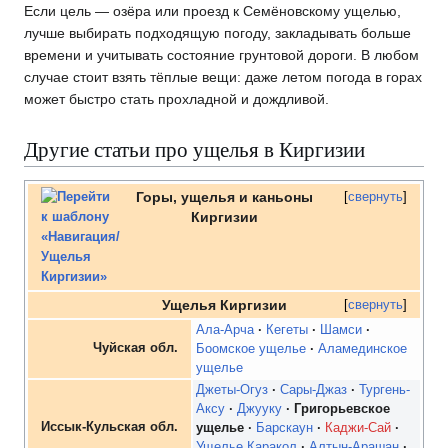
Если цель — озёра или проезд к Семёновскому ущелью,
лучше выбирать подходящую погоду, закладывать больше
времени и учитывать состояние грунтовой дороги. В любом
случае стоит взять тёплые вещи: даже летом погода в горах
может быстро стать прохладной и дождливой.
Другие статьи про ущелья в Киргизии
Горы, ущелья и каньоны
свернуть
Киргизии
Ущелья Киргизии
свернуть
Ала-Арча
Кегеты
Шамси
Чуйская обл.
Боомское ущелье
Аламединское
ущелье
Джеты-Огуз
Сары-Джаз
Тургень-
Аксу
Джууку
Григорьевское
Иссык-Кульская обл.
ущелье
Барскаун
Каджи-Сай
Ущелье Каракол
Алтын-Арашан