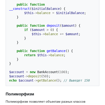
public
function
__construct
(
$initialBalance
)
{
$this
->
balance
=
$initialBalance
;
}
public
function
deposit
(
$amount
)
{
if
(
$amount
>
0
)
{
$this
->
balance
+=
$amount
;
}
}
public
function
getBalance
()
{
return
$this
->
balance
;
}
}
$account
=
new
BankAccount
(
100
);
$account
->
deposit
(
50
);
echo
$account
->
getBalance
();
// Выведет 150
Полиморфизм
Полиморфизм позволяет объектам разных классов