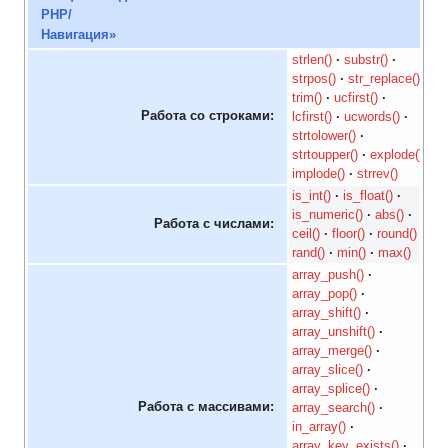
strlen()
substr()
strpos()
str_replace()
trim()
ucfirst()
Работа со строками:
lcfirst()
ucwords()
strtolower()
strtoupper()
explode()
implode()
strrev()
is_int()
is_float()
is_numeric()
abs()
Работа с числами:
ceil()
floor()
round()
rand()
min()
max()
array_push()
array_pop()
array_shift()
array_unshift()
array_merge()
array_slice()
array_splice()
Работа с массивами:
array_search()
in_array()
array_key_exists()