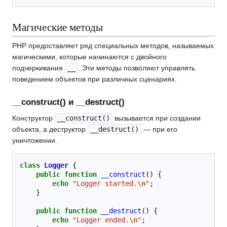
Магические методы
PHP предоставляет ряд специальных методов, называемых
магическими, которые начинаются с двойного
подчеркивания
__
. Эти методы позволяют управлять
поведением объектов при различных сценариях.
__construct() и __destruct()
Конструктор
__construct()
вызывается при создании
объекта, а деструктор
__destruct()
— при его
уничтожении.
class
Logger
{
public
function
__construct
()
{
echo
"Logger started.
\n
"
;
}
public
function
__destruct
()
{
echo
"Logger ended.
\n
"
;