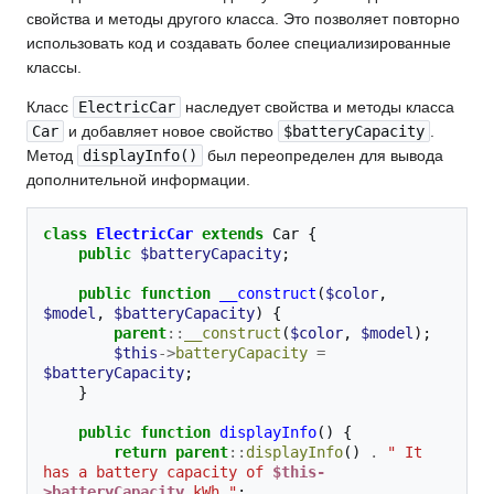
свойства и методы другого класса. Это позволяет повторно
использовать код и создавать более специализированные
классы.
Класс
ElectricCar
наследует свойства и методы класса
Car
и добавляет новое свойство
$batteryCapacity
.
Метод
displayInfo()
был переопределен для вывода
дополнительной информации.
class
ElectricCar
extends
Car
{
public
$batteryCapacity
;
public
function
__construct
(
$color
,
$model
,
$batteryCapacity
)
{
parent
::
__construct
(
$color
,
$model
);
$this
->
batteryCapacity
=
$batteryCapacity
;
}
public
function
displayInfo
()
{
return
parent
::
displayInfo
()
.
" It 
has a battery capacity of 
$this-
>batteryCapacity
 kWh."
;