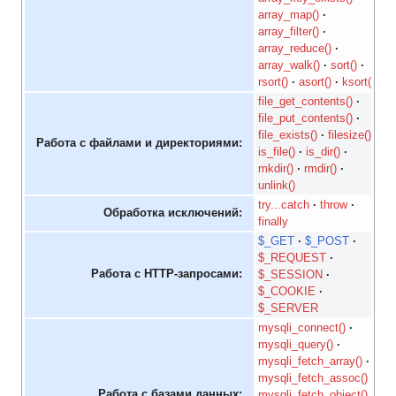
array_map()
array_filter()
array_reduce()
array_walk()
sort()
rsort()
asort()
ksort()
file_get_contents()
file_put_contents()
file_exists()
filesize()
Работа с файлами и директориями:
is_file()
is_dir()
mkdir()
rmdir()
unlink()
try...catch
throw
Обработка исключений:
finally
$_GET
$_POST
$_REQUEST
Работа с HTTP-запросами:
$_SESSION
$_COOKIE
$_SERVER
mysqli_connect()
mysqli_query()
mysqli_fetch_array()
mysqli_fetch_assoc()
Работа с базами данных:
mysqli_fetch_object()