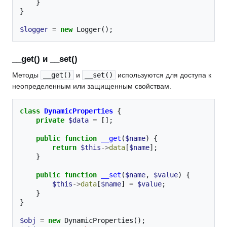
}
}
$logger
=
new
Logger
();
__get() и __set()
Методы
__get()
и
__set()
используются для доступа к
неопределенным или защищенным свойствам.
class
DynamicProperties
{
private
$data
=
[];
public
function
__get
(
$name
)
{
return
$this
->
data
[
$name
];
}
public
function
__set
(
$name
,
$value
)
{
$this
->
data
[
$name
]
=
$value
;
}
}
$obj
=
new
DynamicProperties
();