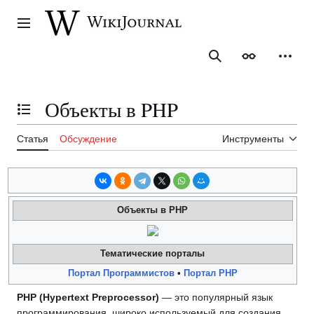
Перейти
к
Главное меню
содержанию
Поиск
Внешний ви
Персо
Объекты в PHP
Отобразить/Скрыть содержание
Статья
Обсуждение
Инструменты
Объекты в PHP
Тематические порталы
Портал Программистов
•
Портал PHP
PHP (Hypertext Preprocessor)
— это популярный язык
программирования, широко используемый для создания