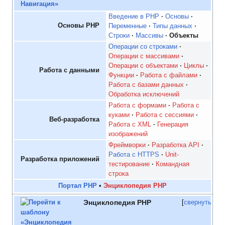
Введение в PHP
Основы
Основы PHP
Переменные
Типы данных
Строки
Массивы
Объекты
Операции со строками
Операции с массивами
Операции с объектами
Циклы
Работа с данными
Функции
Работа с файлами
Работа с базами данных
Обработка исключений
Работа с формами
Работа с
куками
Работа с сессиями
Веб-разработка
Работа с XML
Генерация
изображений
Фреймворки
Разработка API
Работа с HTTPS
Unit-
Разработка приложений
тестирование
Командная
строка
Портал PHP
•
Энциклопедия PHP
Энциклопедия PHP
свернуть