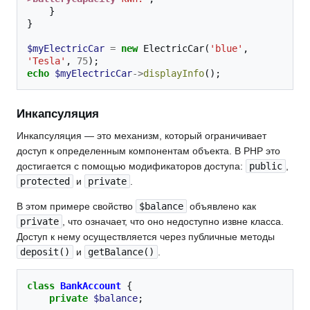
}
}
$myElectricCar
=
new
ElectricCar
(
'blue'
,
'Tesla'
,
75
);
echo
$myElectricCar
->
displayInfo
();
Инкапсуляция
Инкапсуляция — это механизм, который ограничивает
доступ к определенным компонентам объекта. В PHP это
достигается с помощью модификаторов доступа:
public
,
protected
и
private
.
В этом примере свойство
$balance
объявлено как
private
, что означает, что оно недоступно извне класса.
Доступ к нему осуществляется через публичные методы
deposit()
и
getBalance()
.
class
BankAccount
{
private
$balance
;