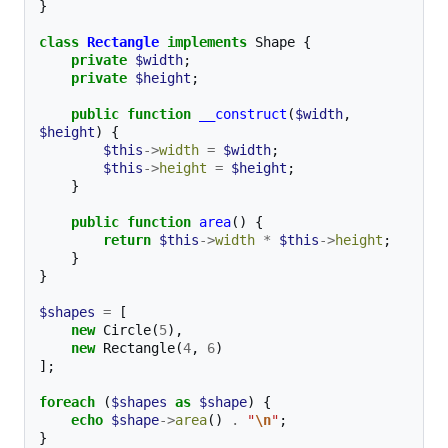
}
class
Rectangle
implements
Shape
{
private
$width
;
private
$height
;
public
function
__construct
(
$width
,
$height
)
{
$this
->
width
=
$width
;
$this
->
height
=
$height
;
}
public
function
area
()
{
return
$this
->
width
*
$this
->
height
;
}
}
$shapes
=
[
new
Circle
(
5
),
new
Rectangle
(
4
,
6
)
];
foreach
(
$shapes
as
$shape
)
{
echo
$shape
->
area
()
.
"
\n
"
;
}