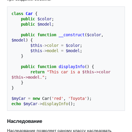
class
Car
{
public
$color
;
public
$model
;
public
function
__construct
(
$color
,
$model
)
{
$this
->
color
=
$color
;
$this
->
model
=
$model
;
}
public
function
displayInfo
()
{
return
"This car is a 
$this->color
$this->model
."
;
}
}
$myCar
=
new
Car
(
'red'
,
'Toyota'
);
echo
$myCar
->
displayInfo
();
Наследование
Наследование позволяет одному классу наследовать