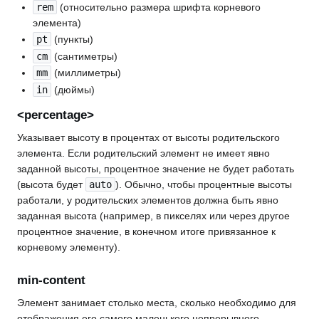
rem
(относительно размера шрифта корневого
элемента)
pt
(пункты)
cm
(сантиметры)
mm
(миллиметры)
in
(дюймы)
<percentage>
Указывает высоту в процентах от высоты родительского
элемента. Если родительский элемент не имеет явно
заданной высоты, процентное значение не будет работать
(высота будет
auto
). Обычно, чтобы процентные высоты
работали, у родительских элементов должна быть явно
заданная высота (например, в пикселях или через другое
процентное значение, в конечном итоге привязанное к
корневому элементу).
min-content
Элемент занимает столько места, сколько необходимо для
отображения его самого маленького непрерывного