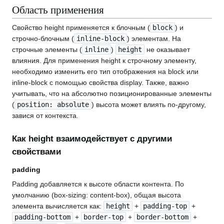
Область применения
Свойство height применяется к блочным (
block
) и
строчно-блочным (
inline-block
) элементам. На
строчные элементы (
inline
)
height
не оказывает
влияния. Для применения height к строчному элементу,
необходимо изменить его тип отображения на block или
inline-block с помощью свойства display. Также, важно
учитывать, что на абсолютно позиционированные элементы
(
position: absolute
) высота может влиять по-другому,
завися от контекста.
Как height взаимодействует с другими
свойствами
padding
Padding добавляется к высоте области контента. По
умолчанию (box-sizing: content-box), общая высота
элемента вычисляется как:
height
+
padding-top
+
padding-bottom
+
border-top
+
border-bottom
+