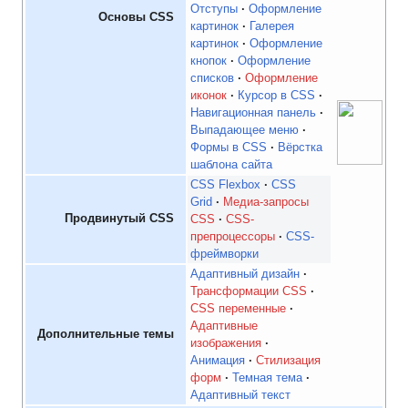
Отступы
Оформление
Основы CSS
картинок
Галерея
картинок
Оформление
кнопок
Оформление
списков
Оформление
иконок
Курсор в CSS
Навигационная панель
Выпадающее меню
Формы в CSS
Вёрстка
шаблона сайта
CSS Flexbox
CSS
Grid
Медиа-запросы
Продвинутый CSS
CSS
CSS-
препроцессоры
CSS-
фреймворки
Адаптивный дизайн
Трансформации CSS
CSS переменные
Адаптивные
Дополнительные темы
изображения
Анимация
Стилизация
форм
Темная тема
Адаптивный текст