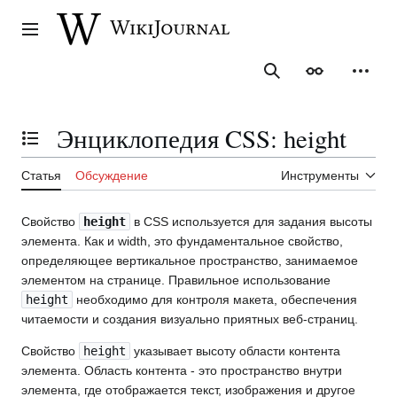
Перейти
к
Главное меню
содержанию
Поиск
Внешний ви
Персо
Энциклопедия CSS: height
Отобразить/Скрыть содержание
Статья
Обсуждение
Инструменты
Свойство
height
в CSS используется для задания высоты
элемента. Как и width, это фундаментальное свойство,
определяющее вертикальное пространство, занимаемое
элементом на странице. Правильное использование
height
необходимо для контроля макета, обеспечения
читаемости и создания визуально приятных веб-страниц.
Свойство
height
указывает высоту области контента
элемента. Область контента - это пространство внутри
элемента, где отображается текст, изображения и другое