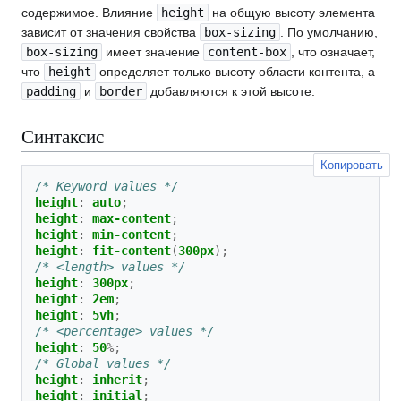
содержимое. Влияние
height
на общую высоту элемента
зависит от значения свойства
box-sizing
. По умолчанию,
box-sizing
имеет значение
content-box
, что означает,
что
height
определяет только высоту области контента, а
padding
и
border
добавляются к этой высоте.
Синтаксис
Копировать
/* Keyword values */
height
:
auto
;
height
:
max-content
;
height
:
min-content
;
height
:
fit-content
(
300px
);
/* <length> values */
height
:
300px
;
height
:
2em
;
height
:
5vh
;
/* <percentage> values */
height
:
50
%;
/* Global values */
height
:
inherit
;
height
:
initial
;