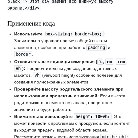
black;"> Этот div займет всю видимую высоту
экрана.</div>
Применение кода
Используйте
box-sizing: border-box;
:
Значительно упрощает расчет общей высоты
элементов, особенно при работе с
padding
и
border
.
Относительные единицы измерения (
%
,
em
,
rem
,
vh
):
Предпочтительны для создания адаптивных
макетов.
vh
(viewport height) особенно полезен для
создания полноэкранных элементов.
Проверяйте высоту родительского элемента при
использовании процентных значений:
Если высота
родительского элемента не задана, процентное
значение не будет работать.
Внимательно используйте
height: 100vh;
: Это
может привести к проблемам с прокруткой, если контент
выходит за пределы видимой области экрана.
Рассмотрите возможность использования
min-height: